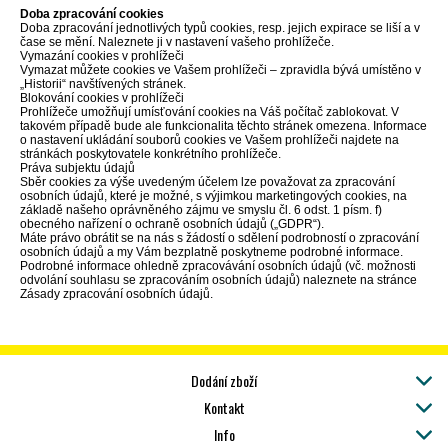
Doba zpracování cookies
Doba zpracování jednotlivých typů cookies, resp. jejich expirace se liší a v
čase se mění. Naleznete ji v nastavení vašeho prohlížeče.
Vymazání cookies v prohlížeči
Vymazat můžete cookies ve Vašem prohlížeči – zpravidla bývá umístěno v
„Historii“ navštívených stránek.
Blokování cookies v prohlížeči
Prohlížeče umožňují umísťování cookies na Váš počítač zablokovat. V
takovém případě bude ale funkcionalita těchto stránek omezena. Informace
o nastavení ukládání souborů cookies ve Vašem prohlížeči najdete na
stránkách poskytovatele konkrétního prohlížeče.
Práva subjektu údajů
Sběr cookies za výše uvedeným účelem lze považovat za zpracování
osobních údajů, které je možné, s výjimkou marketingových cookies, na
základě našeho oprávněného zájmu ve smyslu čl. 6 odst. 1 písm. f)
obecného nařízení o ochraně osobních údajů („GDPR“).
Máte právo obrátit se na nás s žádostí o sdělení podrobností o zpracování
osobních údajů a my Vám bezplatně poskytneme podrobné informace.
Podrobné informace ohledně zpracovávání osobních údajů (vč. možnosti
odvolání souhlasu se zpracováním osobních údajů) naleznete na stránce
Zásady zpracování osobních údajů.
Dodání zboží
Kontakt
Info