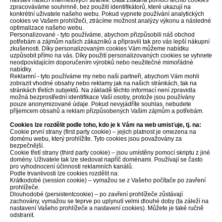
návštěv našich internetových stránek. Data získaná pomocí těchto cookies
zpracováváme souhrnně, bez použití identifikátorů, které ukazují na
konkrétní uživatele našeho webu. Pokud vypnete používání analytických
cookies ve Vašem prohlížeči, ztrácíme možnost analýzy výkonu a následné
optimalizace našeho webu.
Personalizované - tyto používáme, abychom přizpůsobili náš obchod
potřebám a zájmům našich zákazníků a připravili tak pro vás lepší nákupní
zkušenosti. Díky personalizovaným cookies Vám můžeme nabídku
uzpůsobit přímo na vás. Díky použití personalizovaných cookies se vyhnete
neodpovídajícím doporučením výrobků nebo neužitečné mimořádné
nabídky.
Reklamní - tyto používáme my nebo naši partneři, abychom Vám mohli
zobrazit vhodné obsahy nebo reklamy jak na našich stránkách, tak na
stránkách třetích subjektů. Na základě těchto informací není zpravidla
možná bezprostřední identifikace Vaší osoby, protože jsou používány
pouze anonymizované údaje. Pokud nevyjádříte souhlas, nebudete
příjemcem obsahů a reklam přizpůsobených Vašim zájmům a potřebám.
Cookies lze rozdělit podle toho, kdo je k Vám na web umisťuje, tj. na:
Cookie první strany (first party cookie) – jejich platnost je omezena na
doménu webu, který prohlížíte. Tyto cookies jsou považovány za
bezpečnější.
Cookie třetí strany (third party cookie) – jsou umístěny pomocí skriptu z jiné
domény. Uživatele tak lze sledovat napříč doménami. Používají se často
pro vyhodnocení účinnosti reklamních kanálů.
Podle trvanlivosti lze cookies rozdělit na:
Krátkodobé (session cookie) – vymažou se z Vašeho počítače po zavření
prohlížeče.
Dlouhodobé (persistentcookie) – po zavření prohlížeče zůstávají
zachovány, vymažou se teprve po uplynutí velmi dlouhé doby (ta záleží na
nastavení Vašeho prohlížeče a nastavení cookies). Můžete je také ručně
odstranit.