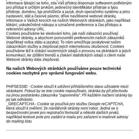
informace týkající se toho, zda Váš přístroj disponuje softwarem potřebným
pro přístup k určitým prvkům, jedinečný identifikátor přístroje a typu
přístroje, doménu, typ prohlížeče a jazyk, druh operačního systému a jeho
nastavení, stát a časové pásmo, dříve navštívené webové stránky,
informace o Vašich krocích na našich Webových stránkách, jako například
klikání, uskutečněné nákupy a označené preference a čas přístupu a
referenční adresy URL.
Cookies používáme ke sledování toho, jak naši zákazníci používají
Webové stránky, a abychom porozuměli preferencím našich zákazníků
(například volba státu a jazyka). To nám umožňuje poskytovat našim
zákazníkům služby a zlepšovat jejich internetovou zkušenost. Cookies
používáme též k získání souhrnných údajů o provozu na stránkách a jejich
komunikaci, ke zjištění trendů a získání statistických údajů s cílem naše
Webové stránky dále zlepšovat.
Na našich Webových stránkách používáme pouze technické
cookies nezbytné pro správné fungování webu.
PHPSESSID -
Cookie slouží k udržení přihlášeného stavu uživatele mezi
stránkami. Pokud by se toto cookie nepoužívalo, stránka by při přechodu
na jinou podstránku zákazníka "zapomněla". Při každém načtení stránky by
jej tak odhlásilo.
_GRECAPTCHA -
Cookie se používá pro službu Google reCAPTCHA,
která slouží k ověření, že návštěvník stránky není robot. Jedná se o
bezpečnostní prvek pro registrační formulář a několik dalších prvků,
například textové pole pro zadání e-mailu pro zařazení e-mailové adresy
do mailing listu.