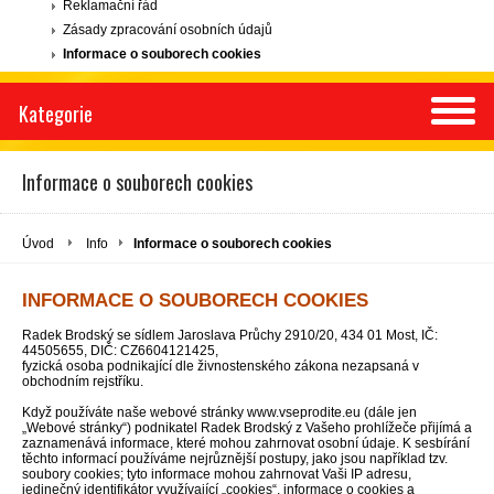
Reklamační řád
Zásady zpracování osobních údajů
Informace o souborech cookies
Kategorie
Informace o souborech cookies
Úvod
Info
Informace o souborech cookies
INFORMACE O SOUBORECH COOKIES
Radek Brodský se sídlem Jaroslava Průchy 2910/20, 434 01 Most, IČ:
44505655, DIČ: CZ6604121425,
fyzická osoba podnikající dle živnostenského zákona nezapsaná v
obchodním rejstříku.
Když používáte naše webové stránky www.vseprodite.eu (dále jen
„Webové stránky“) podnikatel Radek Brodský z Vašeho prohlížeče přijímá a
zaznamenává informace, které mohou zahrnovat osobní údaje. K sesbírání
těchto informací používáme nejrůznější postupy, jako jsou například tzv.
soubory cookies; tyto informace mohou zahrnovat Vaši IP adresu,
jedinečný identifikátor využívající „cookies“, informace o cookies a