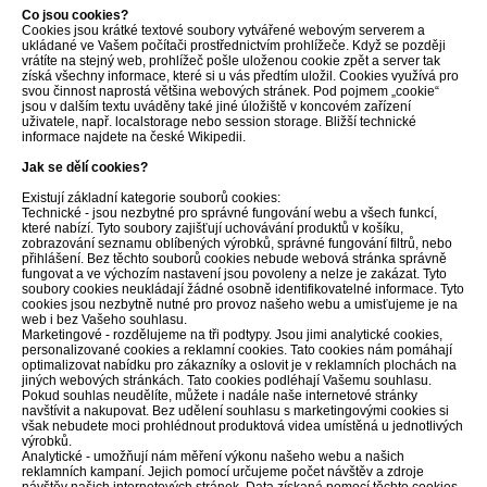
Co jsou cookies?
Cookies jsou krátké textové soubory vytvářené webovým serverem a
ukládané ve Vašem počítači prostřednictvím prohlížeče. Když se později
vrátíte na stejný web, prohlížeč pošle uloženou cookie zpět a server tak
získá všechny informace, které si u vás předtím uložil. Cookies využívá pro
svou činnost naprostá většina webových stránek. Pod pojmem „cookie“
jsou v dalším textu uváděny také jiné úložiště v koncovém zařízení
uživatele, např. localstorage nebo session storage. Bližší technické
informace najdete na české Wikipedii.
Jak se dělí cookies?
Existují základní kategorie souborů cookies:
Technické - jsou nezbytné pro správné fungování webu a všech funkcí,
které nabízí. Tyto soubory zajišťují uchovávání produktů v košíku,
zobrazování seznamu oblíbených výrobků, správné fungování filtrů, nebo
přihlášení. Bez těchto souborů cookies nebude webová stránka správně
fungovat a ve výchozím nastavení jsou povoleny a nelze je zakázat. Tyto
soubory cookies neukládají žádné osobně identifikovatelné informace. Tyto
cookies jsou nezbytně nutné pro provoz našeho webu a umisťujeme je na
web i bez Vašeho souhlasu.
Marketingové - rozdělujeme na tři podtypy. Jsou jimi analytické cookies,
personalizované cookies a reklamní cookies. Tato cookies nám pomáhají
optimalizovat nabídku pro zákazníky a oslovit je v reklamních plochách na
jiných webových stránkách. Tato cookies podléhají Vašemu souhlasu.
Pokud souhlas neudělíte, můžete i nadále naše internetové stránky
navštívit a nakupovat. Bez udělení souhlasu s marketingovými cookies si
však nebudete moci prohlédnout produktová videa umístěná u jednotlivých
výrobků.
Analytické - umožňují nám měření výkonu našeho webu a našich
reklamních kampaní. Jejich pomocí určujeme počet návštěv a zdroje