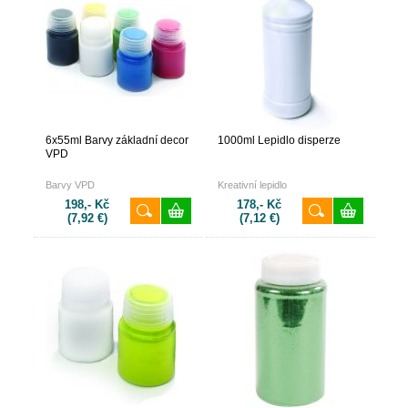
6x55ml Barvy základní decor
1000ml Lepidlo disperze
VPD
Barvy VPD
Kreativní lepidlo
198,- Kč
178,- Kč
(7,92 €)
(7,12 €)