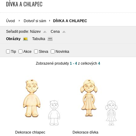
DÍVKA A CHLAPEC
Úvod
Dotvoř si sám
DÍVKA A CHLAPEC
Seřadit podle:
Název
Cena
Obrázky
Tabulka
Tip
Akce
Sleva
Novinka
Zobrazené produkty
1 - 4
z celkových
4
Dekorace chlapec
Dekorace dívka