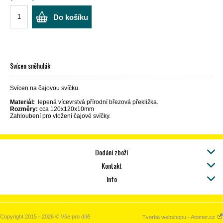
Do košíku
Svícen sněhulák
Svícen na čajovou svíčku.
Materiál:
lepená vícevrstvá přírodní březová překližka.
Rozměry:
cca 120x120x10mm
Zahloubení pro vložení čajové svíčky.
Dodání zboží
Kontakt
Info
Copyright 2015 - 2026 © Vše pro dítě
Tvorba webshopu - Atomer.cz