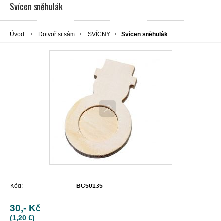
Svícen sněhulák
Úvod
Dotvoř si sám
SVÍCNY
Svícen sněhulák
Kód:
BC50135
30,- Kč
(1,20 €)