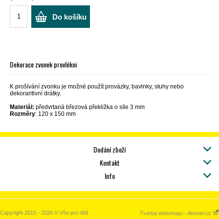
Do košíku
Dekorace zvonek provlékni
K prošívání zvonku je možné použít provázky, bavlnky, stuhy nebo
dekoraritivní drátky.
Materiál:
předvrtaná březová překližka o síle 3 mm
Rozměry
: 120 x 150 mm
Dodání zboží
Kontakt
Info
Copyright 2015 - 2026 © Vše pro dítě
Tvorba webshopu - Atomer.cz