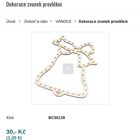
Dekorace zvonek provlékni
Úvod
Dotvoř si sám
VÁNOCE
Dekorace zvonek provlékni
Kód:
BC50139
30,- Kč
(1,20 €)