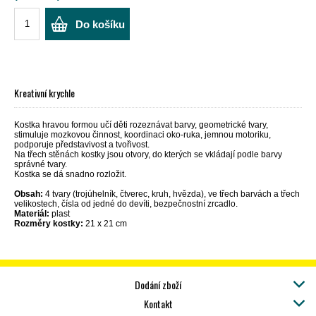
Do košíku
Kreativní krychle
Kostka hravou formou učí děti rozeznávat barvy, geometrické tvary,
stimuluje mozkovou činnost, koordinaci oko-ruka, jemnou motoriku,
podporuje představivost a tvořivost.
Na třech stěnách kostky jsou otvory, do kterých se vkládají podle barvy
správné tvary.
Kostka se dá snadno rozložit.
Obsah:
4 tvary (trojúhelník, čtverec, kruh, hvězda), ve třech barvách a třech
velikostech, čísla od jedné do devíti, bezpečnostní zrcadlo.
Materiál:
plast
Rozměry kostky:
21 x 21 cm
Dodání zboží
Kontakt