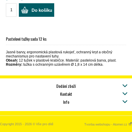
Do košíku
Pastelové tužky sada 12 ks
Jasné barvy, ergonomická plastová rukojeť, ochranný kryt a otočný
mechanismus pro nastavení tuhy.
Obsah:
12 tužek v plastové krabičce. Materiál: pastelová barva, plast.
Rozměry:
tužka s ochranným uzávěrem Ø 1,8 x 14 cm délka.
Dodání zboží
Kontakt
Info
Copyright 2015 - 2026 © Vše pro dítě
Tvorba webshopu - Atomer.cz