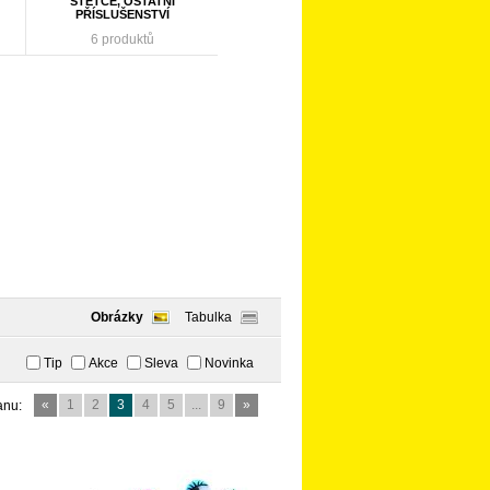
ŠTĚTCE, OSTATNÍ
PŘÍSLUŠENSTVÍ
6 produktů
Obrázky
Tabulka
Tip
Akce
Sleva
Novinka
«
1
2
3
4
5
...
9
»
anu: