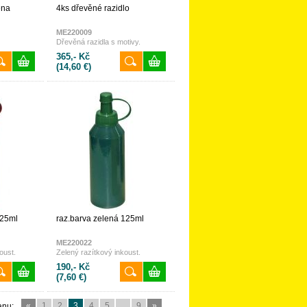
ěna
4ks dřevěné razidlo
ME220009
Dřevěná razidla s motivy.
365,- Kč
(14,60 €)
125ml
raz.barva zelená 125ml
ME220022
oust.
Zelený razítkový inkoust.
190,- Kč
(7,60 €)
«
1
2
3
4
5
...
9
»
anu: