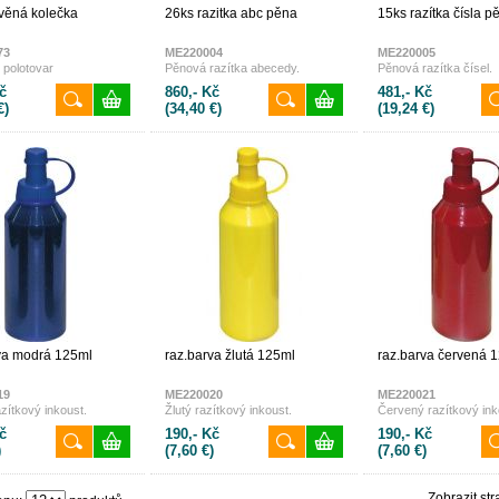
věná kolečka
26ks razitka abc pěna
15ks razítka čísla p
73
ME220004
ME220005
í polotovar
Pěnová razítka abecedy.
Pěnová razítka čísel.
č
860,- Kč
481,- Kč
€)
(34,40 €)
(19,24 €)
va modrá 125ml
raz.barva žlutá 125ml
raz.barva červená 
19
ME220020
ME220021
zítkový inkoust.
Žlutý razítkový inkoust.
Červený razítkový ink
č
190,- Kč
190,- Kč
)
(7,60 €)
(7,60 €)
Zobrazit str