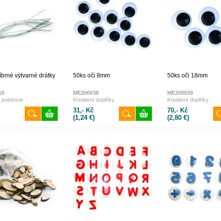
íbrné výtvarné drátky
50ks oči 8mm
50ks oči 18mm
10
ME200038
ME200039
í polotovar
Kreativní doplňky
Kreativní doplňky
31,- Kč
70,- Kč
(1,24 €)
(2,80 €)