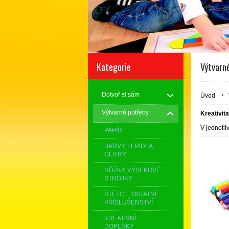
Kategorie
Výtvarné
Dotvoř si sám
Úvod
Výtvarné potřeby
Kreativita
V jednotli
PAPÍR
BARVY, LEPIDLA,
GLITRY
NŮŽKY, VÝSEKOVÉ
STROJKY
ŠTĚTCE, OSTATNÍ
PŘÍSLUŠENSTVÍ
KREATIVNÍ
DOPLŇKY