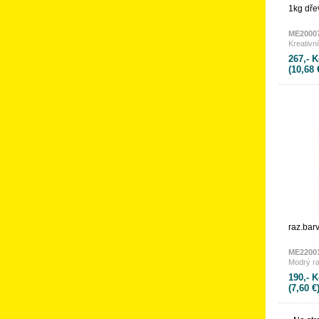
1kg dře
ME2000
Kreativn
267,- K
(10,68 
raz.bar
ME2200
Modrý ra
190,- K
(7,60 €