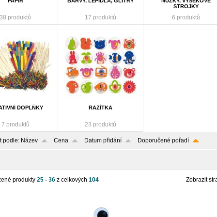
PAPÍR
BARVY, LEPIDLA, GLITRY
NŮŽKY, VÝSEKOVÉ
STROJKY
38 produktů
17 produktů
6 produktů
ATIVNÍ DOPLŇKY
RAZÍTKA
7 produktů
23 produktů
t podle:
Název
Cena
Datum přidání
Doporučené pořadí
zené produkty
25 - 36
z celkových
104
Zobrazit str