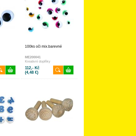
100ks oči mix.barevné
ME200041
Kreativní doplňky
112,- Kč
(4,48 €)