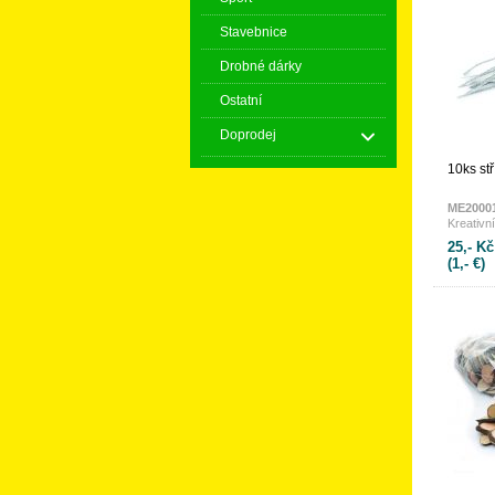
Stavebnice
Drobné dárky
Ostatní
Doprodej
10ks stř
ME2000
Kreativn
25,- Kč
(1,- €)