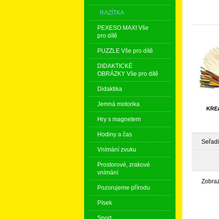
RAZÍTKA
PEXESO MAXI Vše
pro dítě
PUZZLE Vše pro dítě
DIDAKTICKÉ
OBRÁZKY Vše pro dítě
Didaktika
Jemná motorika
KRE
Hry s magnetem
Hodiny a čas
Seřadi
Vnímání zvuku
Prostorové, zrakové
vnímání
Zobra
Pozorujeme přírodu
Písek
Sport